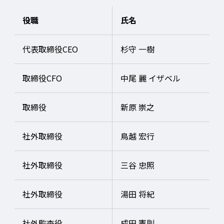
役職
氏名
代表取締役CEO
杉守 一樹
取締役CFO
中尾 麗 イザベル
取締役
新原 崇之
社外取締役
鳥越 宏行
社外取締役
三谷 忠照
社外取締役
湯田 将紀
社外監査役
成田 憲則