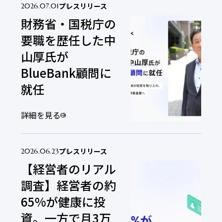
プレスリリース
2026.07.01
財務省・国税庁の
要職を歴任した中
山厚氏が
BlueBank顧問に
就任
詳細を見る
プレスリリース
2026.06.23
【経営者のリアル
調査】経営者の約
65%が健康に投
資。一方で月3万